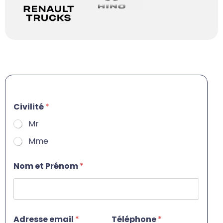
Civilité
*
Mr
Mme
T
Nom et Prénom
*
é
l
é
p
h
o
Adresse email
*
Téléphone
*